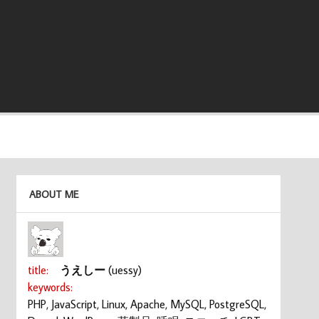
ABOUT ME
title:
うえしー
(uessy)
keywords:
PHP, JavaScript, Linux, Apache, MySQL, PostgreSQL,