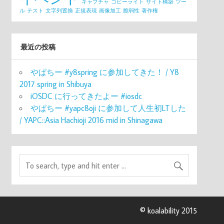
キャプチャ
コピーライト
サイト構築
ツー
ル
テスト
文字列置換
正規表現
画像加工
脆弱性
著作権
最近の投稿
やぱちー #y8spring に参加してきた！ / Y8
2017 spring in Shibuya
iOSDC に行ってきたよー #iosdc
やぱちー #yapc8oji に参加して人生初LTした
/ YAPC::Asia Hachioji 2016 mid in Shinagawa
© koalability 2015