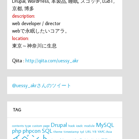
Drupal, WordPress, 革製品, 睡眠, スコッチ, LGBT,
京都, 博多
description:
web developer / director
webで永眠したいコアラ。
location:
東京～神奈川に生息
Qiita :
http://qiita.com/uessy_akr
@uessy_akrさんのツイート
TAG
Drupal
MySQL
contents type
custom page
hook
iosdc
module
php
phpcon
SQL
theme
timestamp
tpl
URL
Y8
YAPC::Asia
イベント