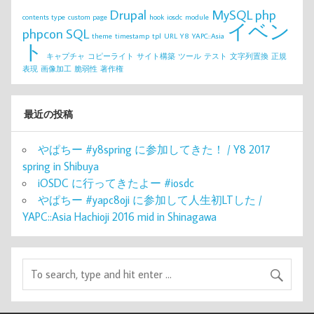
Drupal
MySQL
php
contents type
custom page
hook
iosdc
module
イベン
phpcon
SQL
theme
timestamp
tpl
URL
Y8
YAPC::Asia
ト
キャプチャ
コピーライト
サイト構築
ツール
テスト
文字列置換
正規
表現
画像加工
脆弱性
著作権
最近の投稿
やぱちー #y8spring に参加してきた！ / Y8 2017
spring in Shibuya
iOSDC に行ってきたよー #iosdc
やぱちー #yapc8oji に参加して人生初LTした /
YAPC::Asia Hachioji 2016 mid in Shinagawa